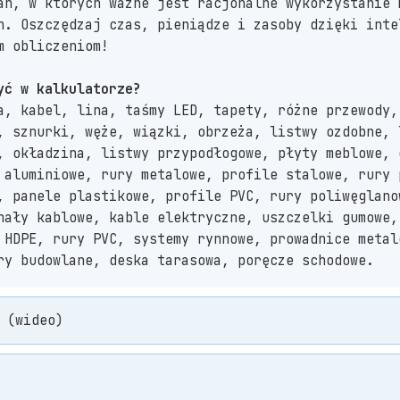
ań, w których ważne jest racjonalne wykorzystanie 
h. Oszczędzaj czas, pieniądze i zasoby dzięki inte
m obliczeniom!
yć w kalkulatorze?
a, kabel, lina, taśmy LED, tapety, różne przewody,
, sznurki, węże, wiązki, obrzeża, listwy ozdobne, 
, okładzina, listwy przypodłogowe, płyty meblowe, 
 aluminiowe, rury metalowe, profile stalowe, rury 
, panele plastikowe, profile PVC, rury poliwęglano
nały kablowe, kable elektryczne, uszczelki gumowe,
 HDPE, rury PVC, systemy rynnowe, prowadnice metal
ry budowlane, deska tarasowa, poręcze schodowe.
 (wideo)