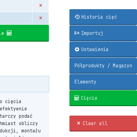
Historia cięć
ie
Importuj
Ustawienia
Półprodukty / Magazyn
Elementy
Cięcie
o cięcia
efektywnie
tarczy podać
Clear all
hmiast obliczy
dukcji, montażu