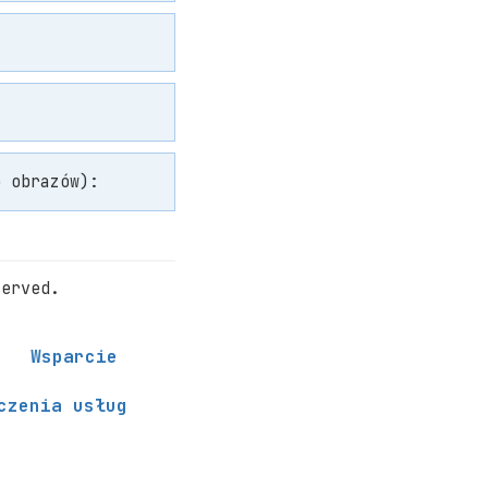
o obrazów):
served.
Wsparcie
czenia usług