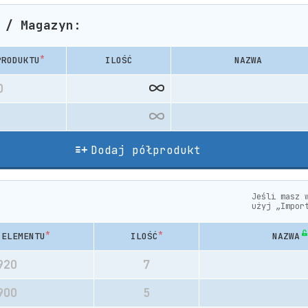
 / Magazyn:
*
PRODUKTU
ILOŚĆ
NAZWA
Dodaj półprodukt
Jeśli masz 
użyj „Impor
*
*
 ELEMENTU
ILOŚĆ
NAZWA